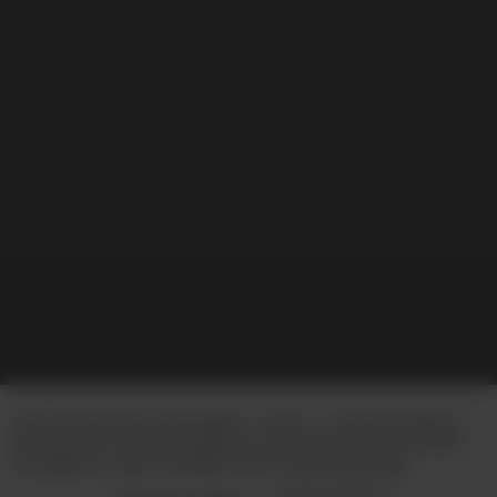
Веб-сайт використовує файли “cookies” та інші механізми зі
збору даних. Шляхом подальшого використання Веб-сайту
Ви надаєте згоду на використання таких механізмів.