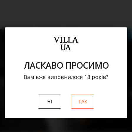
30.10.2025
ЛАСКАВО ПРОСИМО
Villa UA — партнер
зіркової прем’єри
Вам вже виповнилося 18 рокiв?
фільму «Блакитна
стежка»
НI
ТАК