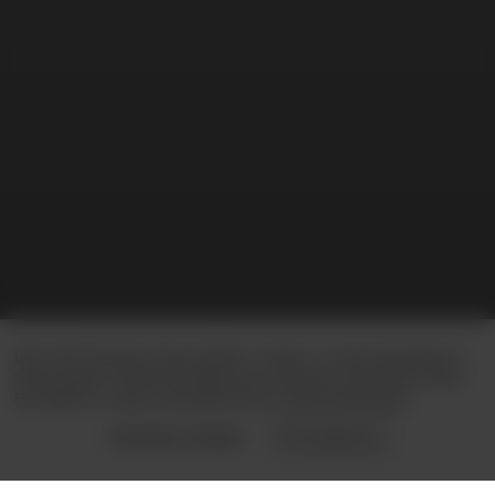
Веб-сайт використовує файли “cookies” та інші механізми зі
збору даних. Шляхом подальшого використання Веб-сайту
Ви надаєте згоду на використання таких механізмів.
Політика “cookies”
Погоджуюсь