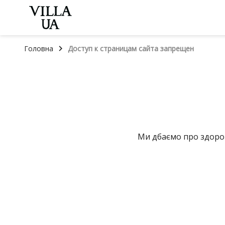
keyboard_arrow_right
Головна
Доступ к страницам сайта запрещен
Ми дбаємо про здоров