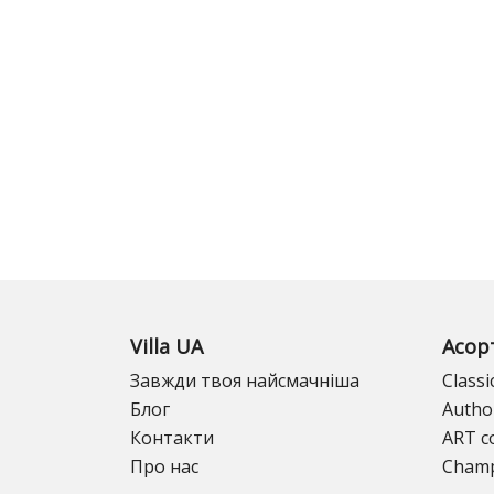
Villa UA
Асор
Завжди твоя найсмачніша
Classi
Блог
Author
Контакти
ART co
Про нас
Champ