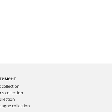
тимент
c collection
’s collection
llection
agne collection