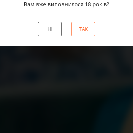
нер Diva Events.
Вам вже виповнилося 18 рокiв?
Дніпрі
НI
ТАК